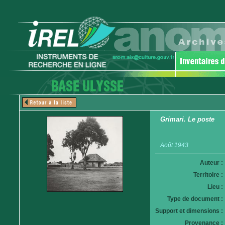
Grimari. Le poste
Août 1943
Auteur :
Territoire :
Lieu :
Type de document :
Support et dimensions :
Provenance :