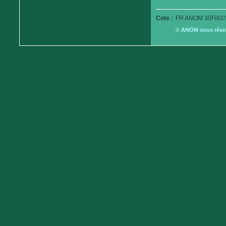
Cote :
FR ANOM 30Fi82/
© ANOM sous réserv