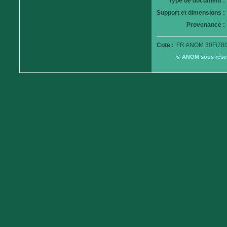
Type de document :
Support et dimensions :
Provenance :
Cote :
FR ANOM 30Fi78/
© ANOM sous réserv