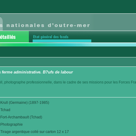
 ferme administrative. B?ufs de labour
l, photographe professionnelle, dans le cadre de ses missions pour les Forces Fr
Krull (Germaine) (1897-1985)
Tchad
Fort-Archambault (Tchad)
Photographie
Tirage argentique collé sur carton 12 x 17