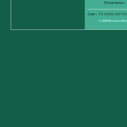
Provenance :
Cote :
FR ANOM 30Fi78/
© ANOM sous réserv