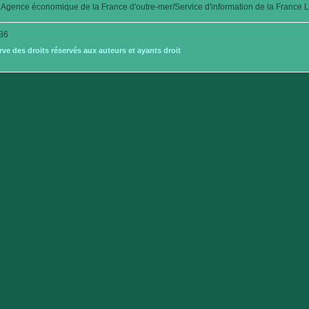
Agence économique de la France d'outre-mer/Service d'information de la France L
36
e des droits réservés aux auteurs et ayants droit