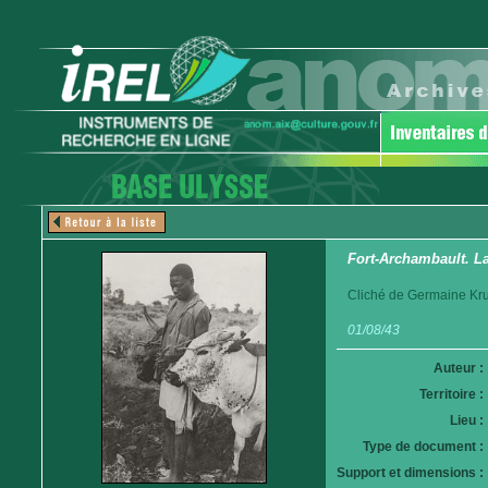
Fort-Archambault. La
Cliché de Germaine Krul
01/08/43
Auteur :
Territoire :
Lieu :
Type de document :
Support et dimensions :