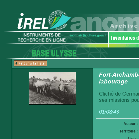
Fort-Archamba
labourage
Cliché de Germai
ses missions pou
01/08/43
Auteur :
Territoire :
Lieu :