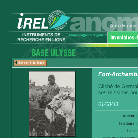
Fort-Archamba
Cliché de Germai
ses missions pou
01/08/43
Auteur :
Territoire :
Lieu :