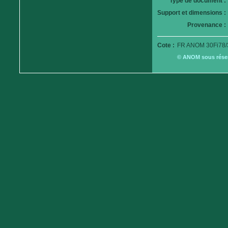
Type de document :
Support et dimensions :
Provenance :
Cote :
FR ANOM 30Fi78/
© ANOM sous réserv