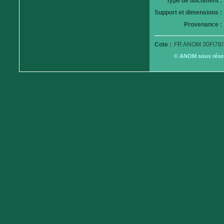
Type de document :
Support et dimensions :
Provenance :
Cote :
FR ANOM 30Fi78/
© ANOM sous réserv