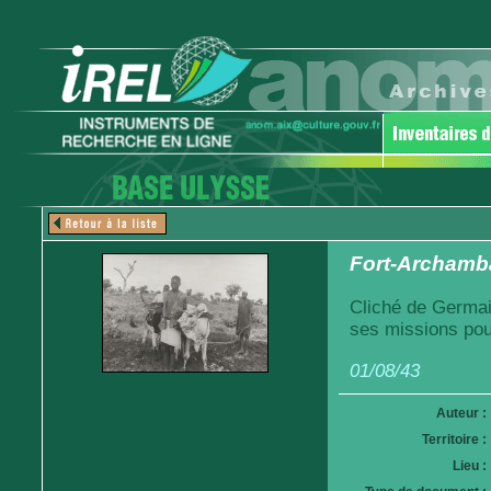
Fort-Archamba
Cliché de Germai
ses missions pou
01/08/43
Auteur :
Territoire :
Lieu :