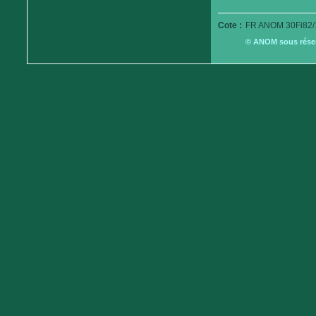
Cote :
FR ANOM 30Fi82/
© ANOM sous réserv