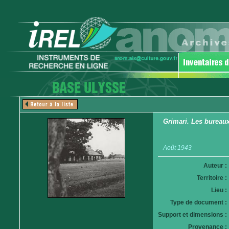
Grimari. Les bureaux
Août 1943
Auteur :
Territoire :
Lieu :
Type de document :
Support et dimensions :
Provenance :