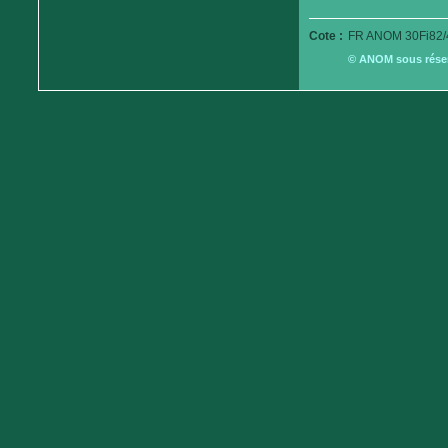
Cote :
FR ANOM 30Fi82/
© ANOM sous réserv