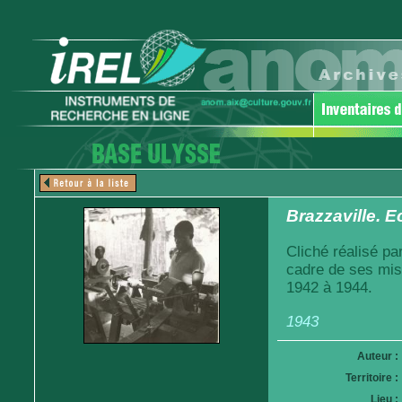
Brazzaville. E
Cliché réalisé pa
cadre de ses mis
1942 à 1944.
1943
Auteur :
Territoire :
Lieu :