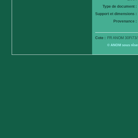
Type de document :
Support et dimensions :
Provenance :
Cote :
FR ANOM 30Fi73/
© ANOM sous réserv