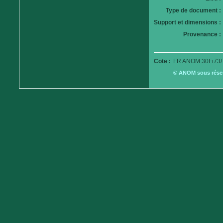
Type de document :
Support et dimensions :
Provenance :
Cote :
FR ANOM 30Fi73/
© ANOM sous réserv