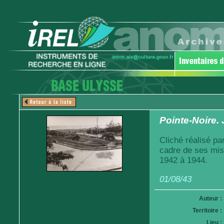
Pointe-Noire. 
Cliché réalisé pa
cadre de ses mis
1942 à 1944.
01/08/43
Auteur :
Territoire :
Lieu :