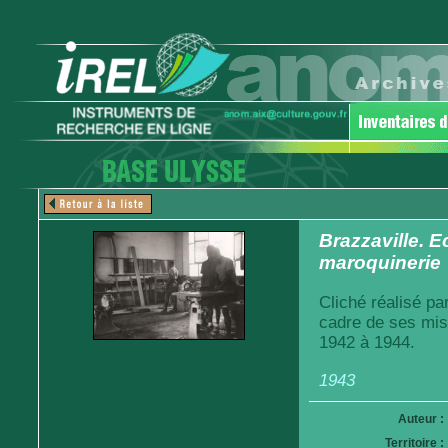
Brazzaville. E
maroquinerie
Cliché réalisé pa
cadre de ses mis
1942 à 1944.
1943
Auteur :
Territoire :