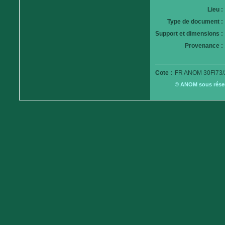
Lieu :
Type de document :
Support et dimensions :
Provenance :
Cote :
FR ANOM 30Fi73/
© ANOM sous réserv