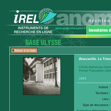
Brazzaville. Le Tréso
Cliché réalisé par Germ
Forces Françaises Libr
1943
Auteur :
Territoire :
Lieu :
Type de document :