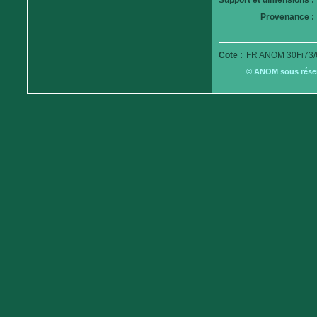
Support et dimensions :
Provenance :
Cote :
FR ANOM 30Fi73/
© ANOM sous réserv