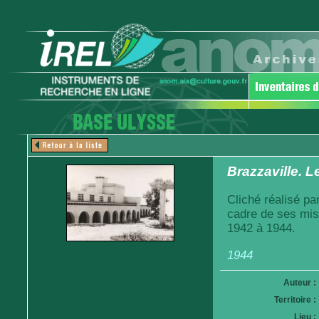
Brazzaville. L
Cliché réalisé pa
cadre de ses mis
1942 à 1944.
1944
Auteur :
Territoire :
Lieu :