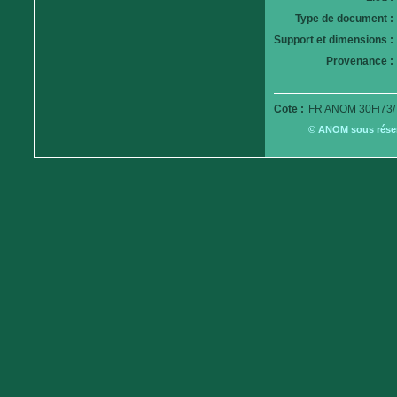
Type de document :
Support et dimensions :
Provenance :
Cote :
FR ANOM 30Fi73/
© ANOM sous réserv