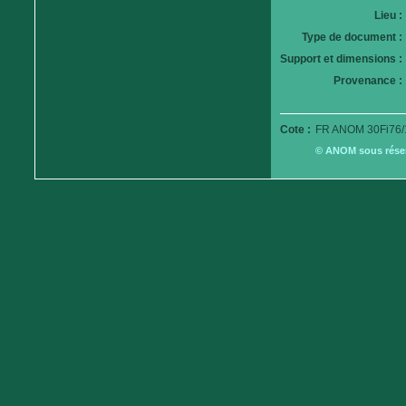
Lieu :
Type de document :
Support et dimensions :
Provenance :
Cote :
FR ANOM 30Fi76/
© ANOM sous réserv