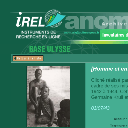
[Homme et en
Cliché réalisé pa
cadre de ses mis
1942 à 1944. Cet
Germaine Krull ef
01/07/43
Auteur :
Territoire :