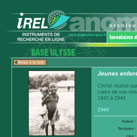
Jeunes enfant
Cliché réalisé pa
cadre de ses mis
1942 à 1944.
1944
Auteur :
Territoire :
Lieu :