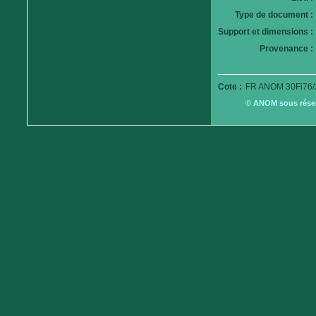
Type de document :
Support et dimensions :
Provenance :
Cote :
FR ANOM 30Fi76/
© ANOM sous réserv