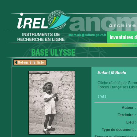
Enfant M'Bochi
Cliché réalisé par Germ
Forces Françaises Libr
1943
Auteur :
Territoire :
Lieu :
Type de document :