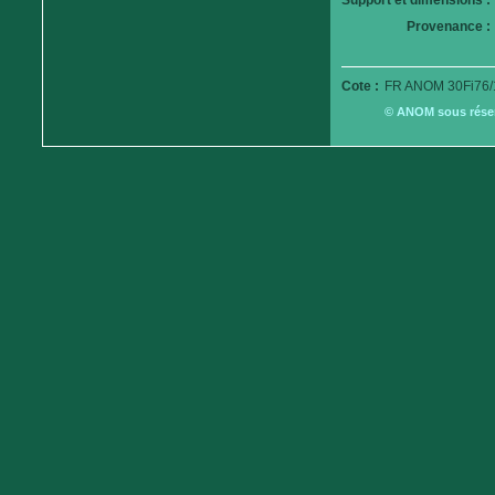
Support et dimensions :
Provenance :
Cote :
FR ANOM 30Fi76/
© ANOM sous réserv