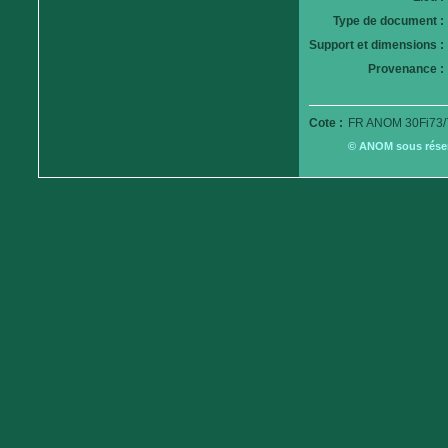
Type de document :
Support et dimensions :
Provenance :
Cote :
FR ANOM 30Fi73/
© ANOM sous réserv