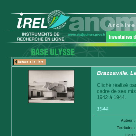
Brazzaville. L
Cliché réalisé pa
cadre de ses mis
1942 à 1944.
1944
Auteur :
Territoire :
Lieu :