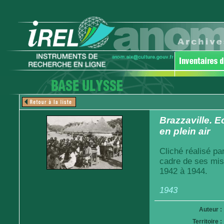
Brazzaville. 
en plein air
Cliché réalisé pa
cadre de ses mis
1942 à 1944.
1943
Auteur :
Territoire :