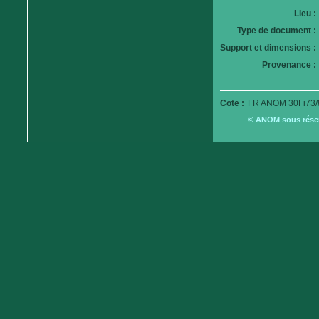
Lieu :
Type de document :
Support et dimensions :
Provenance :
Cote :
FR ANOM 30Fi73/
© ANOM sous réserv