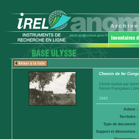
Chemin de fer Cong
Cliché réalisé par Germ
Forces Françaises Libr
1943
Auteur :
Territoire :
Type de document :
Support et dimensions :