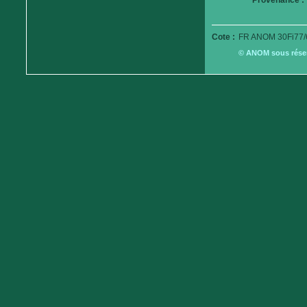
Provenance :
Cote :
FR ANOM 30Fi77/
© ANOM sous réserv