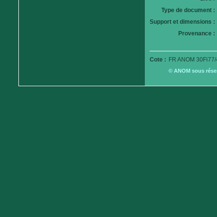
Type de document :
Support et dimensions :
Provenance :
Cote :
FR ANOM 30Fi77/
© ANOM sous réserv