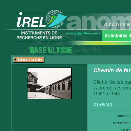
Chemin de fer
Cliché réalisé pa
cadre de ses mis
1942 à 1944.
01/06/43
Auteur :
Territoire :
Lieu :