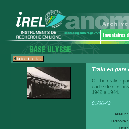
Train en gare
Cliché réalisé pa
cadre de ses mis
1942 à 1944.
01/06/43
Auteur :
Territoire :
Lieu :