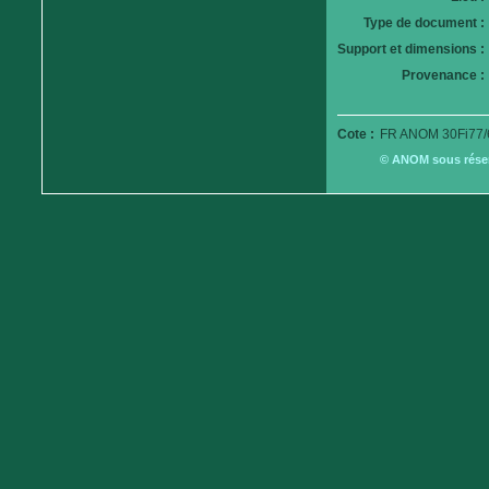
Type de document :
Support et dimensions :
Provenance :
Cote :
FR ANOM 30Fi77/
© ANOM sous réserv