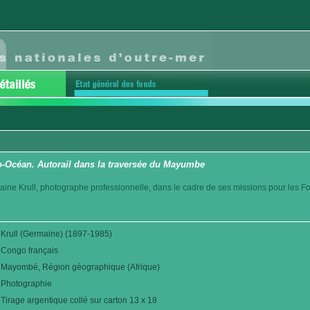
-Océan. Autorail dans la traversée du Mayumbe
aine Krull, photographe professionnelle, dans le cadre de ses missions pour les F
Krull (Germaine) (1897-1985)
Congo français
Mayombé, Région géographique (Afrique)
Photographie
Tirage argentique collé sur carton 13 x 18