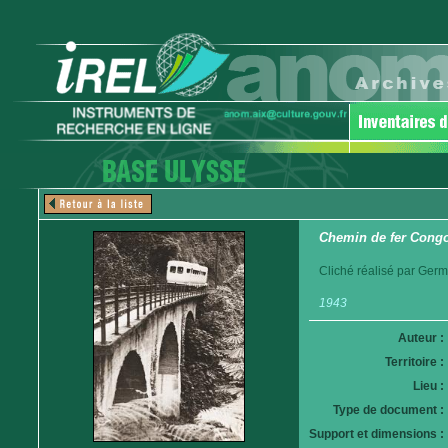
Chemin de fer Congo
Cliché réalisé par Germ
1943
Auteur :
Territoire :
Lieu :
Type de document :
Support et dimensions :