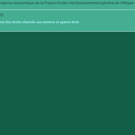
Agence économique de la France d'outre-mer/Gouvernement général de l'Afrique é
65
e des droits réservés aux auteurs et ayants droit