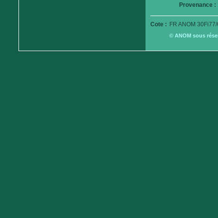
Provenance :
Cote :
FR ANOM 30Fi77/
© ANOM sous réserv