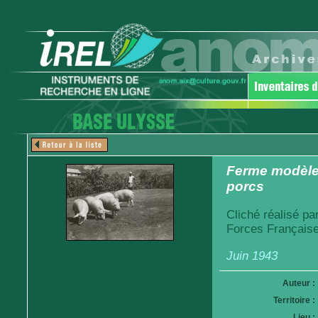
Ferme modèle 
porcs
Cliché réalisé pa
Forces Française
Juin 1943
Auteur :
Territoire :
Lieu :