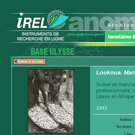
Loukoua. Mar
Scène de marché.
professionnelle,
Libres en Afrique
1943
Auteur :
Territoire :
Lieu :