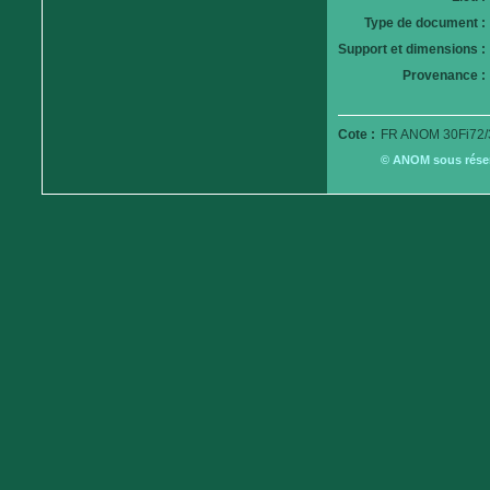
Type de document :
Support et dimensions :
Provenance :
Cote :
FR ANOM 30Fi72/
© ANOM sous réserv