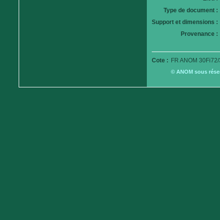
Type de document :
Support et dimensions :
Provenance :
Cote :
FR ANOM 30Fi72/
© ANOM sous réserv