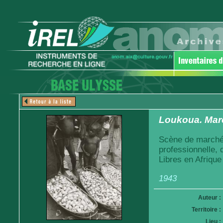
Loukoua. Mar
Scène de marché.
professionnelle,
Libres en Afrique
1943
Auteur :
Territoire :
Lieu :