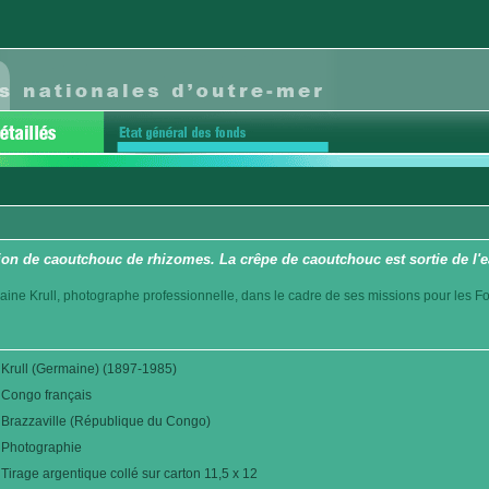
tion de caoutchouc de rhizomes. La crêpe de caoutchouc est sortie de l'e
aine Krull, photographe professionnelle, dans le cadre de ses missions pour les F
Krull (Germaine) (1897-1985)
Congo français
Brazzaville (République du Congo)
Photographie
Tirage argentique collé sur carton 11,5 x 12