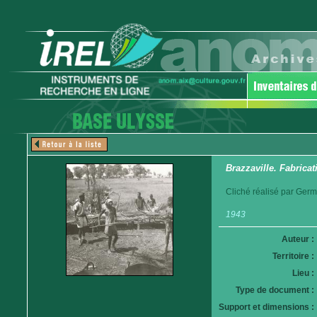
Brazzaville. Fabrica
Cliché réalisé par Germ
1943
Auteur :
Territoire :
Lieu :
Type de document :
Support et dimensions :