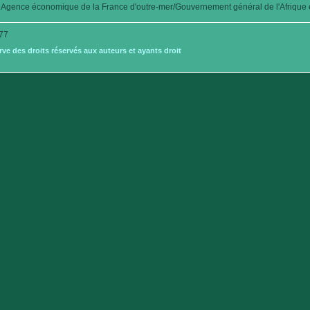
Agence économique de la France d'outre-mer/Gouvernement général de l'Afrique é
77
e des droits réservés aux auteurs et ayants droit