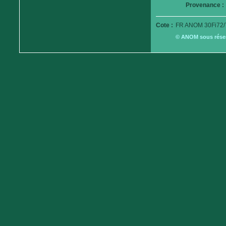
Provenance :
Cote :
FR ANOM 30Fi72/
© ANOM sous réserv