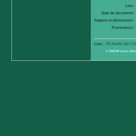
Lieu :
Type de document :
Support et dimensions :
Provenance :
Cote :
FR ANOM 30Fi72/
© ANOM sous réserv