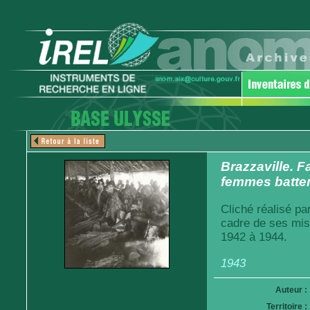
Brazzaville. 
femmes batten
Cliché réalisé pa
cadre de ses mis
1942 à 1944.
1943
Auteur :
Territoire :