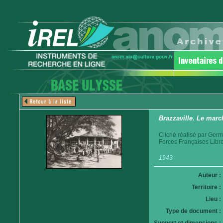
Brazzaville. Le marc
Cliché réalisé par Germ
Forces Françaises Libr
1943
Auteur :
Territoire :
Lieu :
Type de document :