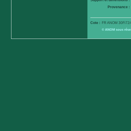
Support et dimensions :
Provenance :
Cote :
FR ANOM 30Fi72/
© ANOM sous réserv