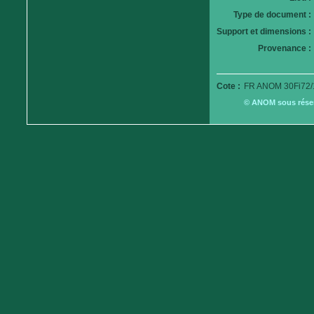
Type de document :
Support et dimensions :
Provenance :
Cote :
FR ANOM 30Fi72/
© ANOM sous réserv