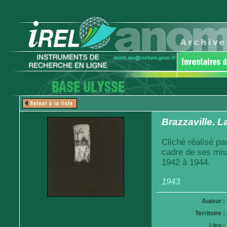
Brazzaville. L
Cliché réalisé pa
cadre de ses mis
1942 à 1944.
1943
Auteur :
Territoire :
Lieu :