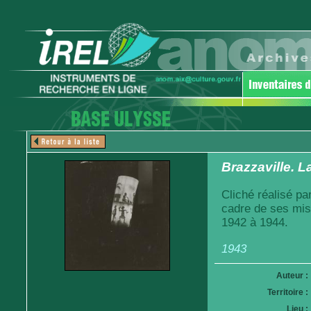
Brazzaville. L
Cliché réalisé pa
cadre de ses mis
1942 à 1944.
1943
Auteur :
Territoire :
Lieu :