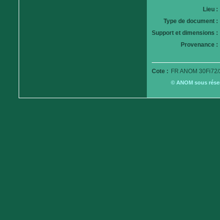
Lieu :
Type de document :
Support et dimensions :
Provenance :
Cote :
FR ANOM 30Fi72/
© ANOM sous réserv