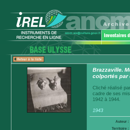
Brazzaville. 
colportés pa
Cliché réalisé pa
cadre de ses mis
1942 à 1944.
1943
Auteur :
Territoire :