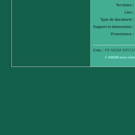
Territoire :
Lieu :
Type de document :
Support et dimensions :
Provenance :
Cote :
FR ANOM 30Fi72/
© ANOM sous réserv