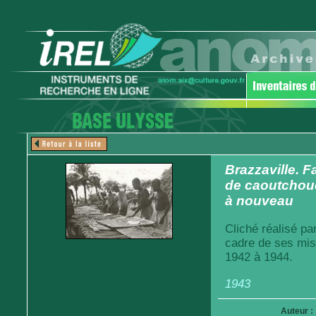
Brazzaville. 
de caoutchouc 
à nouveau
Cliché réalisé pa
cadre de ses mis
1942 à 1944.
1943
Auteur :