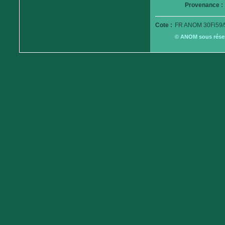
Provenance :
Cote :
FR ANOM 30Fi59/
© ANOM sous réserv