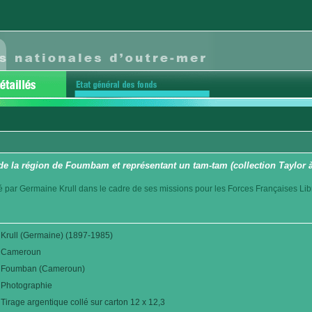
 de la région de Foumbam et représentant un tam-tam (collection Taylor à
sé par Germaine Krull dans le cadre de ses missions pour les Forces Françaises Li
Krull (Germaine) (1897-1985)
Cameroun
Foumban (Cameroun)
Photographie
Tirage argentique collé sur carton 12 x 12,3