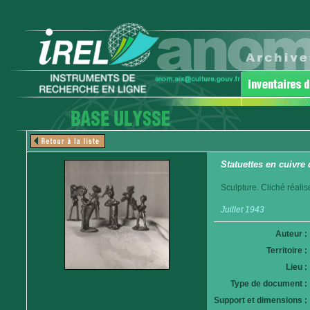
Statuettes en cuivre
Sculpture. Cliché réali
Juillet 1943
Auteur :
Territoire :
Lieu :
Type de document :
Support et dimensions :