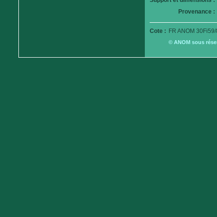
Support et dimensions :
Provenance :
Cote :
FR ANOM 30Fi59/
© ANOM sous réserv