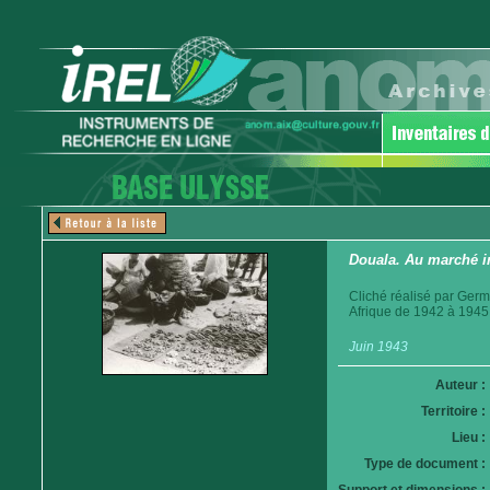
Douala. Au marché i
Cliché réalisé par Germ
Afrique de 1942 à 1945
Juin 1943
Auteur :
Territoire :
Lieu :
Type de document :