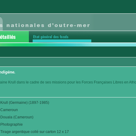
ndigène.
aine Krull dans le cadre de ses missions pour les Forces Françaises Libres en Afr
Krull (Germaine) (1897-1985)
Cameroun
Douala (Cameroun)
Photographie
Tirage argentique collé sur carton 12 x 17