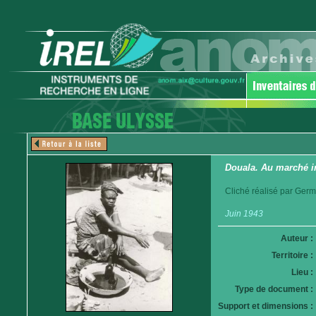
Douala. Au marché i
Cliché réalisé par Germ
Juin 1943
Auteur :
Territoire :
Lieu :
Type de document :
Support et dimensions :