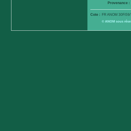
Provenance :
Cote :
FR ANOM 30Fi59/
© ANOM sous réserv