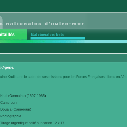
ndigène.
aine Krull dans le cadre de ses missions pour les Forces Françaises Libres en Afr
Krull (Germaine) (1897-1985)
Cameroun
Douala (Cameroun)
Photographie
Tirage argentique collé sur carton 12 x 17