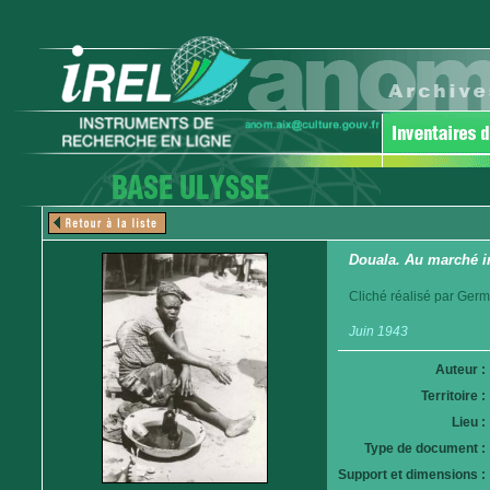
Douala. Au marché i
Cliché réalisé par Germ
Juin 1943
Auteur :
Territoire :
Lieu :
Type de document :
Support et dimensions :