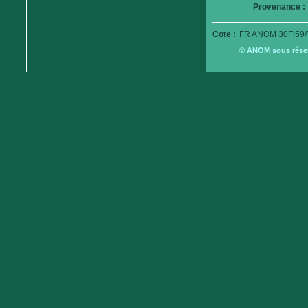
Provenance :
Cote :
FR ANOM 30Fi59/
© ANOM sous réserv