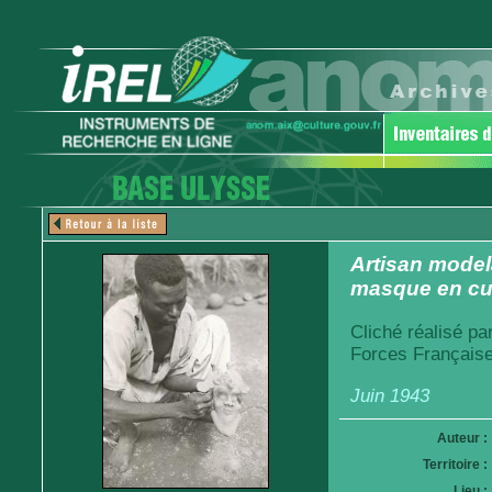
Artisan model
masque en cu
Cliché réalisé pa
Forces Française
Juin 1943
Auteur :
Territoire :
Lieu :