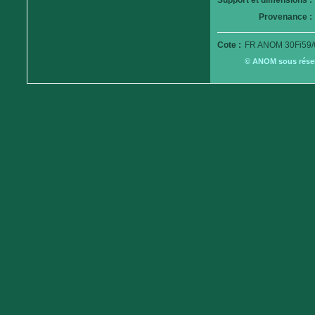
Support et dimensions :
Provenance :
Cote :
FR ANOM 30Fi59/
© ANOM sous réserv