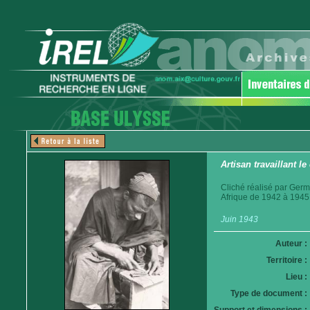
Artisan travaillant le
Cliché réalisé par Germ
Afrique de 1942 à 1945
Juin 1943
Auteur :
Territoire :
Lieu :
Type de document :