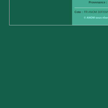
Provenance :
Cote :
FR ANOM 30Fi59/
© ANOM sous réserv