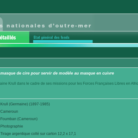
 masque de cire pour servir de modèle au masque en cuivre
aine Krull dans le cadre de ses missions pour les Forces Françaises Libres en Afr
Krull (Germaine) (1897-1985)
Cameroun
Foumban (Cameroun)
Photographie
Tirage argentique collé sur carton 12,2 x 17,1