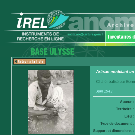
Artisan modelant un
Cliché réalisé par Germ
Juin 1943
Auteur :
Territoire :
Lieu :
Type de document :
Support et dimensions :