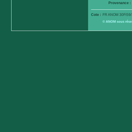
Provenance :
Cote :
FR ANOM 30Fi59/
© ANOM sous réserv