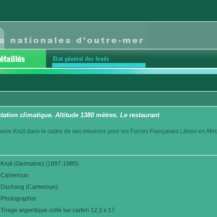
tation climatique. Altitude 1380 mètres. Le restaurant
aine Krull dans le cadre de ses missions pour les Forces Françaises Libres en Afr
Krull (Germaine) (1897-1985)
Cameroun
Dschang (Cameroun)
Photographie
Tirage argentique collé sur carton 12,3 x 17