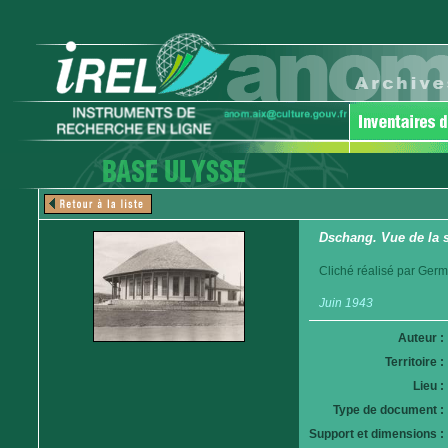
Dschang. Vue de la s
Cliché réalisé par Germ
Juin 1943
Auteur :
Territoire :
Lieu :
Type de document :
Support et dimensions :