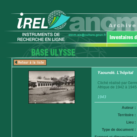
Yaoundé. L'hôpital
Cliché réalisé par Germ
Afrique de 1942 à 1945
1943
Auteur :
Territoire :
Lieu :
Type de document :