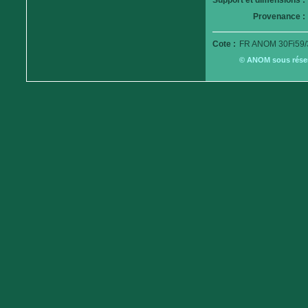
Support et dimensions :
Provenance :
Cote :
FR ANOM 30Fi59/
© ANOM sous réserv