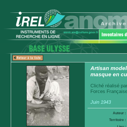
Artisan model
masque en cu
Cliché réalisé pa
Forces Française
Juin 1943
Auteur :
Territoire :
Lieu :