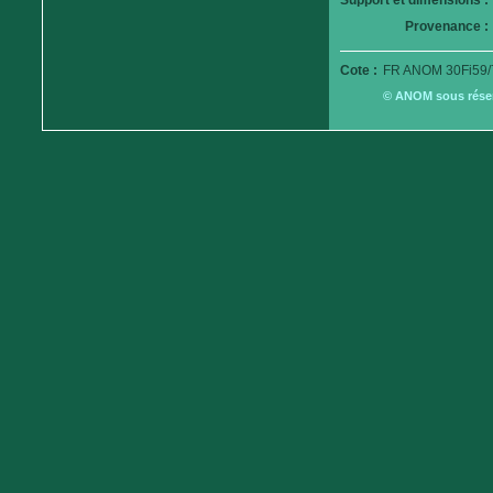
Support et dimensions :
Provenance :
Cote :
FR ANOM 30Fi59/
© ANOM sous réserv