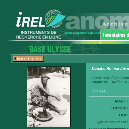
Douala. Au marché i
Cliché réalisé par Germ
Afrique de 1942 à 1945
Juin 1943
Auteur :
Territoire :
Lieu :
Type de document :