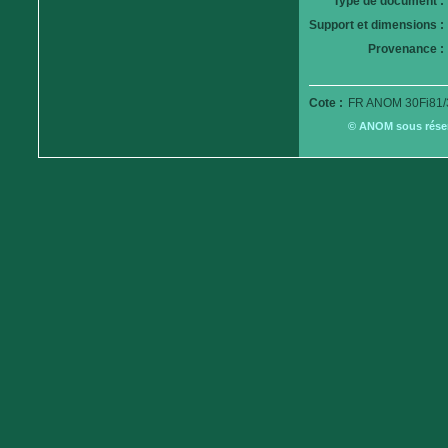
Type de document :
Support et dimensions :
Provenance :
Cote :
FR ANOM 30Fi81/
© ANOM sous réserv