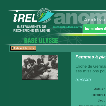
Femmes à plat
Cliché de Germai
ses missions pou
01/08/43
Auteur :
Territoire :
Lieu :