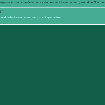
Agence économique de la France d'outre-mer/Gouvernement général de l'Afrique é
57
e des droits réservés aux auteurs et ayants droit