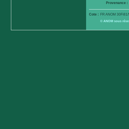
Provenance :
Cote :
FR ANOM 30Fi81/
© ANOM sous réserv