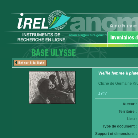
Vieille femme à plat
Cliché de Germaine Krul
1947
Auteur :
Territoire :
Lieu :
Type de document :
Support et dimensions :