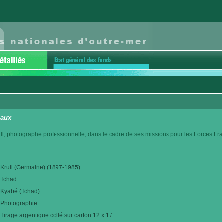
eaux
l, photographe professionnelle, dans le cadre de ses missions pour les Forces Fr
Krull (Germaine) (1897-1985)
Tchad
Kyabé (Tchad)
Photographie
Tirage argentique collé sur carton 12 x 17