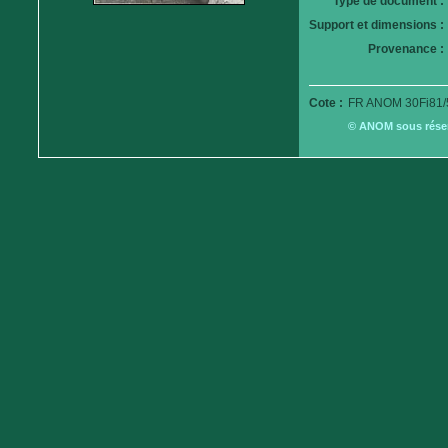
Type de document :
Support et dimensions :
Provenance :
Cote :
FR ANOM 30Fi81/
© ANOM sous réserv