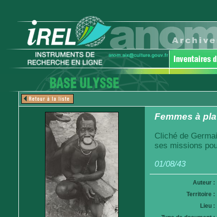
Femmes à plat
Cliché de Germai
ses missions pou
01/08/43
Auteur :
Territoire :
Lieu :