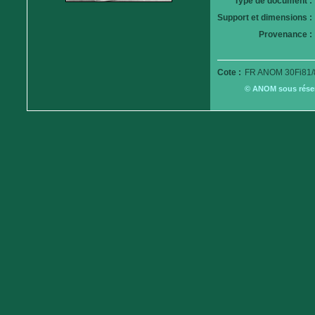
Type de document :
Support et dimensions :
Provenance :
Cote :
FR ANOM 30Fi81/
© ANOM sous réserv