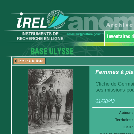
Femmes à plat
Cliché de Germai
ses missions pou
01/08/43
Auteur :
Territoire :
Lieu :