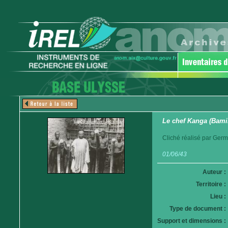
Le chef Kanga (Bamil
Cliché réalisé par Germ
01/06/43
Auteur :
Territoire :
Lieu :
Type de document :
Support et dimensions :