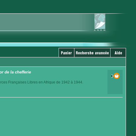
r de la chefferie
orces Françaises Libres en Afrique de 1942 à 1944.