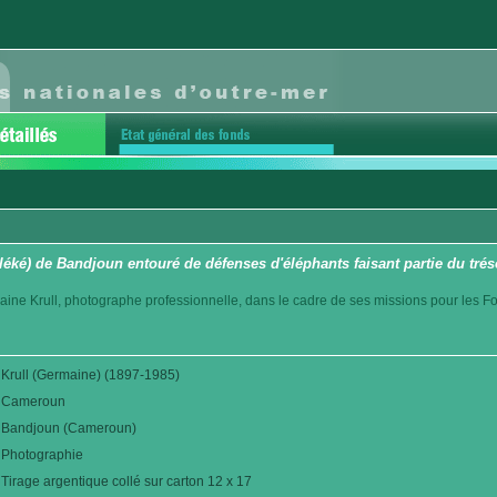
éké) de Bandjoun entouré de défenses d'éléphants faisant partie du tréso
aine Krull, photographe professionnelle, dans le cadre de ses missions pour les F
Krull (Germaine) (1897-1985)
Cameroun
Bandjoun (Cameroun)
Photographie
Tirage argentique collé sur carton 12 x 17