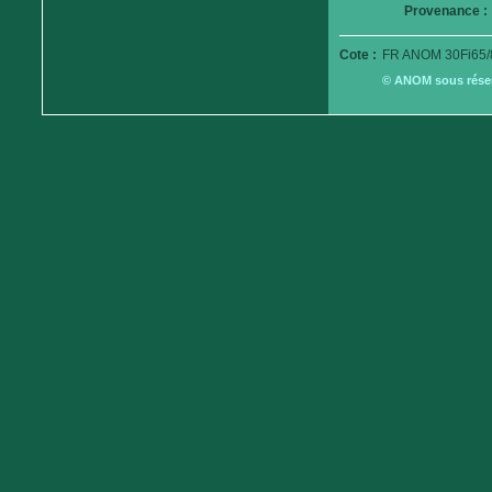
Provenance :
Cote :
FR ANOM 30Fi65/
© ANOM sous réserv