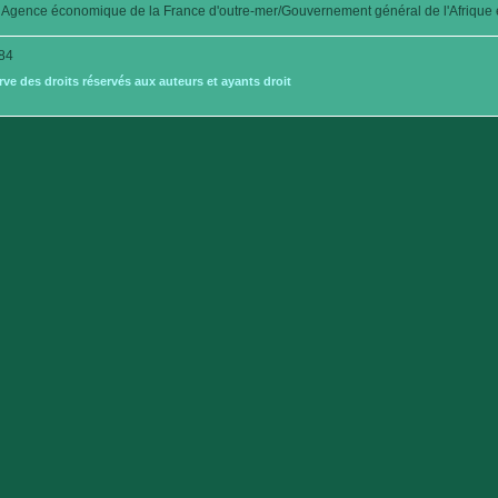
Agence économique de la France d'outre-mer/Gouvernement général de l'Afrique é
84
e des droits réservés aux auteurs et ayants droit