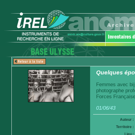
Quelques épo
Femmes avec bijou
photographe prof
Forces Française
01/06/43
Auteur :
Territoire :
Lieu :