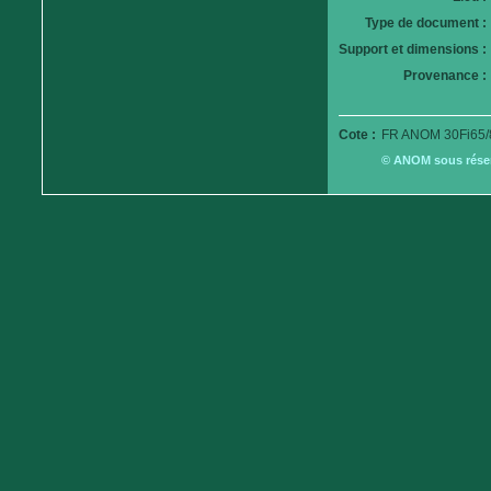
Type de document :
Support et dimensions :
Provenance :
Cote :
FR ANOM 30Fi65/
© ANOM sous réserv