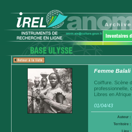
Femme Balali
Coiffure. Scène d
professionnelle,
Libres en Afrique
01/04/43
Auteur :
Territoire :
Lieu :