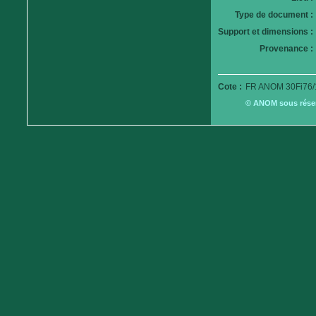
Type de document :
Support et dimensions :
Provenance :
Cote :
FR ANOM 30Fi76/
© ANOM sous réserv